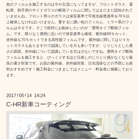
色のフィルムを施工するのは今や主流になってますが、フロントガラス、運
転席、助手席のサイドガラスの断熱フィルムに関してはまだまだ認知されて
いませんね。フロント周りのガラスは保安基準で可視光線透過率を70％以
上確保しなければいけません。要するに濃い色のフィルム、ミラー系のフィ
ルムはＮＧです。そこで絶対にお勧めしたいのが「透明タイプ断熱フィル
ム」です。限りなく透明に近いので保安基準も確保、紫外線99％カット、
赤外線も70％カットできる高性能フィルムです。紫外線に関してはＵＶカ
ットガラスもありますので認識している方も多いですが、じりじりとした暑
さの原因、赤外線について認識している方は少ないですね。透明タイプ断熱
フィルムを施工すると、びっくりするほど日差しのじりじり感がなくなり最
高の暑さ対策です。お肌の紫外線、赤外線対策、日光湿疹などの予防にも絶
対おすすめです！施工料金につきましてはメニュー・料金表に掲載しており
ます。
2017
05
14 14:24
/
/
C-HR新車コーティング