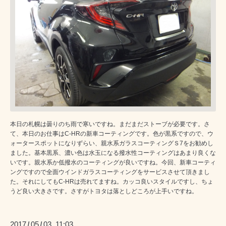
本日の札幌は曇りのち雨で寒いですね。まだまだストーブが必要です。さ
て、本日のお仕事はC-HRの新車コーティングです。色が黒系ですので、ウ
ォータースポットになりずらい、親水系ガラスコーティングＳ7をお勧めし
ました。基本黒系、濃い色は水玉になる撥水性コーティングはあまり良くな
いです。親水系か低撥水のコーティングが良いですね。今回、新車コーティ
ングですので全面ウインドガラスコーティングをサービスさせて頂きまし
た。それにしてもC-HRは売れてますね。カッコ良いスタイルですし、ちょ
うど良い大きさです。さすがトヨタは落としどころが上手いですね。
2017
05
03 11:03
/
/