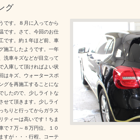
ング
うです。８月に入ってから
温です。さて、今回のお仕
工です。約１年ほど前、車
グ施工したようです。一年
、洗車キズなどが目立って
で入庫して頂ければよい状
回はキズ、ウォータースポ
ングを再施工することにな
でしたので、少しライトな
させて頂きます。少しライ
っちりと行ってからガラス
リティーは高いです！ちま
車で７万～８万円位、１０
ますが・・・行程、コーテ