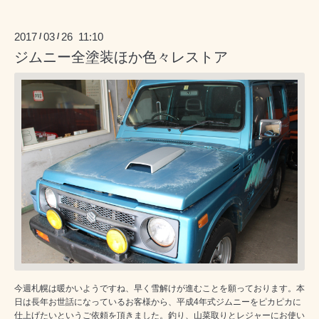
2017
03
26 11:10
/
/
ジムニー全塗装ほか色々レストア
今週札幌は暖かいようですね、早く雪解けが進むことを願っております。本
日は長年お世話になっているお客様から、平成4年式ジムニーをピカピカに
仕上げたいというご依頼を頂きました。釣り、山菜取りとレジャーにお使い