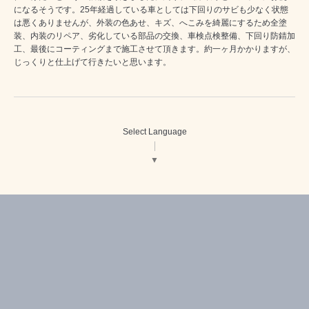
になるそうです。25年経過している車としては下回りのサビも少なく状態
は悪くありませんが、外装の色あせ、キズ、へこみを綺麗にするため全塗
装、内装のリペア、劣化している部品の交換、車検点検整備、下回り防錆加
工、最後にコーティングまで施工させて頂きます。約一ヶ月かかりますが、
じっくりと仕上げて行きたいと思います。
Select Language
▼